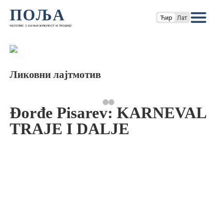
ПОЉА
Ћир
Лат
часопис за књижевност и теорију
Ликовни лајтмотив
Đorđe Pisarev: KARNEVAL
TRAJE I DALJE