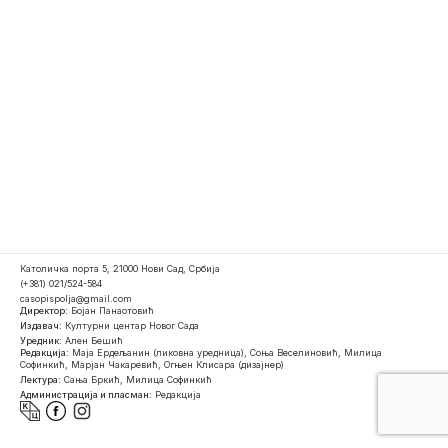
Католичка порта 5, 21000 Нови Сад, Србија
(+381) 021/524-584
casopispolja@gmail.com
Директор:
Бојан Панаотовић
Издавач:
Културни центар Новог Сада
Уредник:
Ален Бешић
Редакција:
Маја Ердељанин (ликовна уредница), Соња Веселиновић, Милица
Софинкић, Марјан Чакаревић, Огњен Клисара (дизајнер)
Лектура:
Сања Бркић, Милица Софинкић
Администрација и пласман:
Редакција