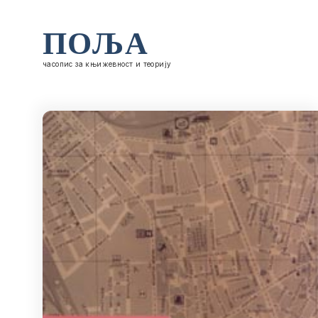
ПОЉА
часопис за књижевност и теорију