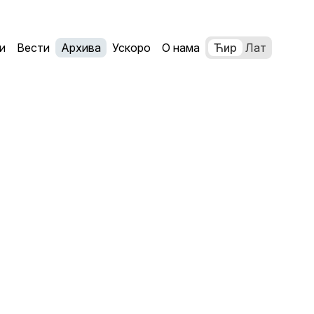
и
Вести
Архива
Ускоро
О нама
Ћир
Лат