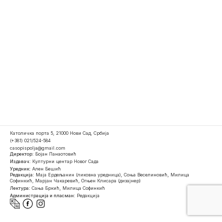
Католичка порта 5, 21000 Нови Сад, Србија
(+381) 021/524-584
casopispolja@gmail.com
Директор:
Бојан Панаотовић
Издавач:
Културни центар Новог Сада
Уредник:
Ален Бешић
Редакција:
Маја Ердељанин (ликовна уредница), Соња Веселиновић, Милица
Софинкић, Марјан Чакаревић, Огњен Клисара (дизајнер)
Лектура:
Сања Бркић, Милица Софинкић
Администрација и пласман:
Редакција