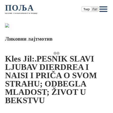
ПОЉА
Ћир
Лат
часопис за књижевност и теорију
Ликовни лајтмотив
Kles Jil:.PESNIK SLAVI
LJUBAV DIERDREA I
NAISI I PRIČA O SVOM
STRAHU; ODBEGLA
MLADOST; ŽIVOT U
BEKSTVU