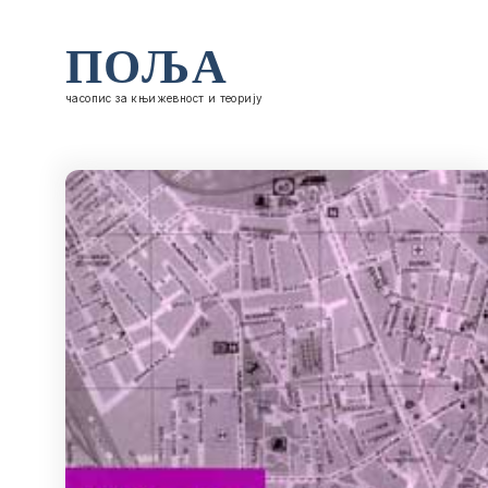
ПОЉА
часопис за књижевност и теорију