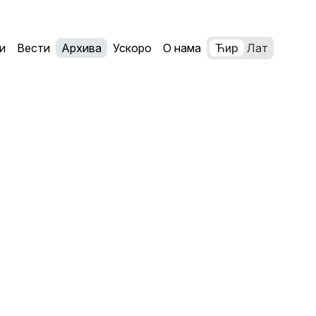
и
Вести
Архива
Ускоро
О нама
Ћир
Лат