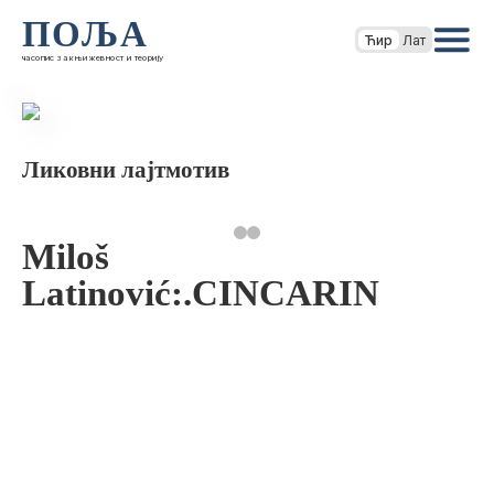
ПОЉА
Ћир
Лат
часопис за књижевност и теорију
Ликовни лајтмотив
Miloš
Latinović:.CINCARIN