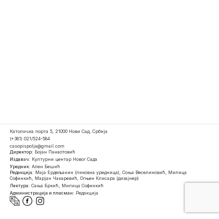
Католичка порта 5, 21000 Нови Сад, Србија
(+381) 021/524-584
casopispolja@gmail.com
Директор:
Бојан Панаотовић
Издавач:
Културни центар Новог Сада
Уредник:
Ален Бешић
Редакција:
Маја Ердељанин (ликовна уредница), Соња Веселиновић, Милица
Софинкић, Марјан Чакаревић, Огњен Клисара (дизајнер)
Лектура:
Сања Бркић, Милица Софинкић
Администрација и пласман:
Редакција