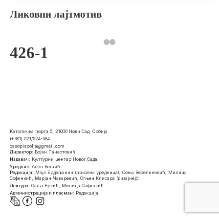
Ликовни лајтмотив
426-1
Католичка порта 5, 21000 Нови Сад, Србија
(+381) 021/524-584
casopispolja@gmail.com
Директор:
Бојан Панаотовић
Издавач:
Културни центар Новог Сада
Уредник:
Ален Бешић
Редакција:
Маја Ердељанин (ликовна уредница), Соња Веселиновић, Милица
Софинкић, Марјан Чакаревић, Огњен Клисара (дизајнер)
Лектура:
Сања Бркић, Милица Софинкић
Администрација и пласман:
Редакција