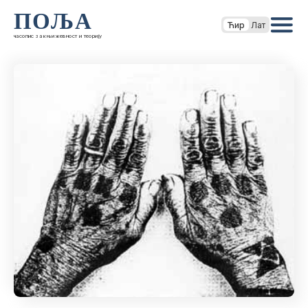
ПОЉА
Ћир
Лат
часопис за књижевност и теорију