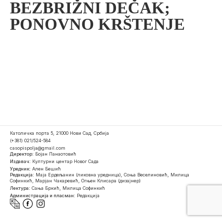
BEZBRIŽNI DEČAK;
PONOVNO KRŠTENJE
Католичка порта 5, 21000 Нови Сад, Србија
(+381) 021/524-584
casopispolja@gmail.com
Директор:
Бојан Панаотовић
Издавач:
Културни центар Новог Сада
Уредник:
Ален Бешић
Редакција:
Маја Ердељанин (ликовна уредница), Соња Веселиновић, Милица
Софинкић, Марјан Чакаревић, Огњен Клисара (дизајнер)
Лектура:
Сања Бркић, Милица Софинкић
Администрација и пласман:
Редакција