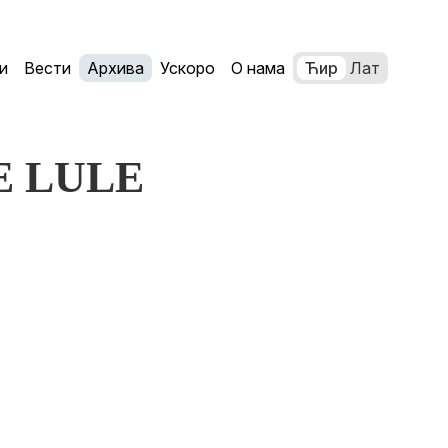
и
Вести
Архива
Ускоро
О нама
Ћир
Лат
JE LULE