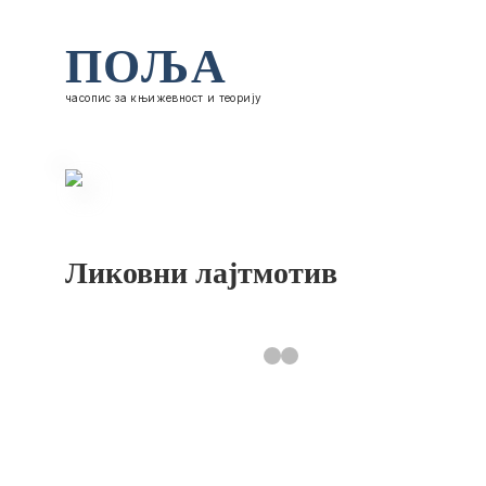
ПОЉА
часопис за књижевност и теорију
Ликовни лајтмотив