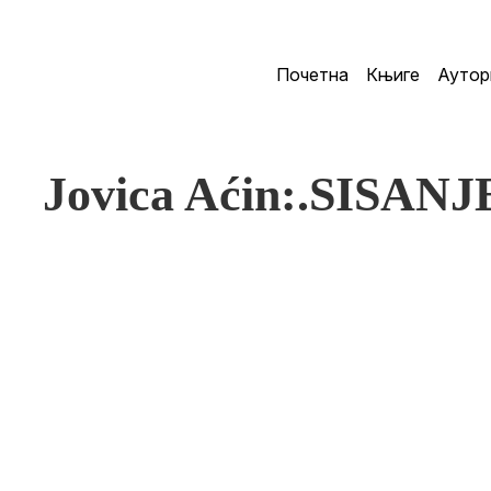
Почетна
Књиге
Аутор
Jovica Aćin:.SISAN