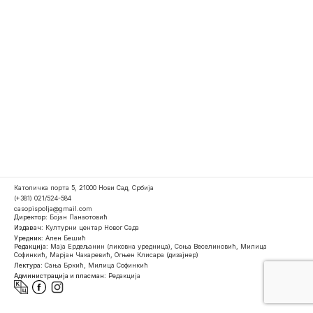
Католичка порта 5, 21000 Нови Сад, Србија
(+381) 021/524-584
casopispolja@gmail.com
Директор:
Бојан Панаотовић
Издавач:
Културни центар Новог Сада
Уредник:
Ален Бешић
Редакција:
Маја Ердељанин (ликовна уредница), Соња Веселиновић, Милица
Софинкић, Марјан Чакаревић, Огњен Клисара (дизајнер)
Лектура:
Сања Бркић, Милица Софинкић
Администрација и пласман:
Редакција