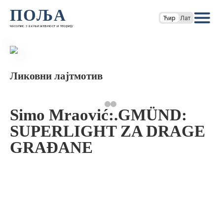
ПОЉА
Ћир
Лат
часопис за књижевност и теорију
Ликовни лајтмотив
Simo Mraović:.GMÜND:
SUPERLIGHT ZA DRAGE
GRAĐANE