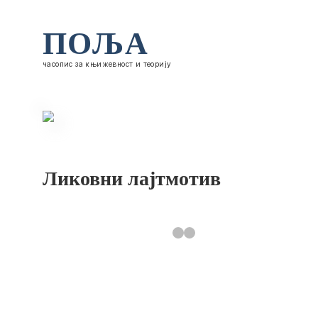
ПОЉА
часопис за књижевност и теорију
Ликовни лајтмотив