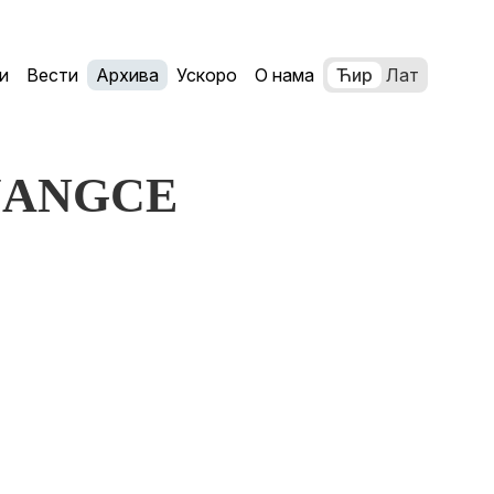
и
Вести
Архива
Ускоро
О нама
Ћир
Лат
 JANGCE