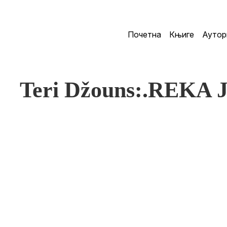
Почетна
Књиге
Аутор
Teri Džouns:.REKA