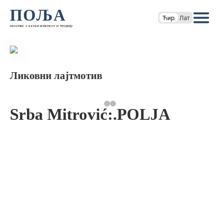
ПОЉА
Ћир
Лат
часопис за књижевност и теорију
Ликовни лајтмотив
Srba Mitrović:.POLJA