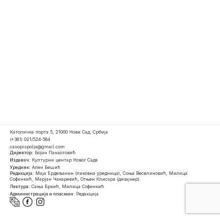
Католичка порта 5, 21000 Нови Сад, Србија
(+381) 021/524-584
casopispolja@gmail.com
Директор:
Бојан Панаотовић
Издавач:
Културни центар Новог Сада
Уредник:
Ален Бешић
Редакција:
Маја Ердељанин (ликовна уредница), Соња Веселиновић, Милица
Софинкић, Марјан Чакаревић, Огњен Клисара (дизајнер)
Лектура:
Сања Бркић, Милица Софинкић
Администрација и пласман:
Редакција