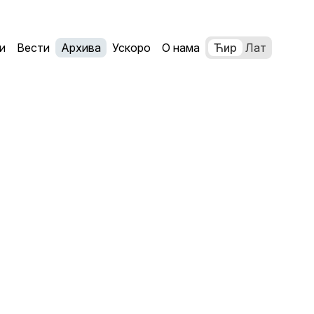
и
Вести
Архива
Ускоро
О нама
Ћир
Лат