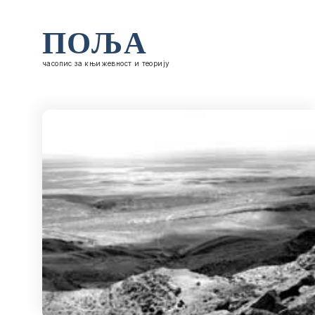
ПОЉА
часопис за књижевност и теорију