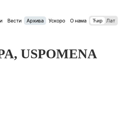
и
Вести
Архива
Ускоро
О нама
Ћир
Лат
.LIPA, USPOMENA