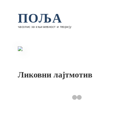
ПОЉА
часопис за књижевност и теорију
Ликовни лајтмотив