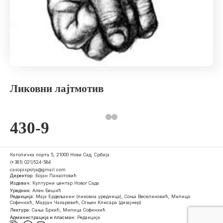
Ликовни лајтмотив
430-9
Католичка порта 5, 21000 Нови Сад, Србија
(+381) 021/524-584
casopispolja@gmail.com
Директор:
Бојан Панаотовић
Издавач:
Културни центар Новог Сада
Уредник:
Ален Бешић
Редакција:
Маја Ердељанин (ликовна уредница), Соња Веселиновић, Милица
Софинкић, Марјан Чакаревић, Огњен Клисара (дизајнер)
Лектура:
Сања Бркић, Милица Софинкић
Администрација и пласман:
Редакција