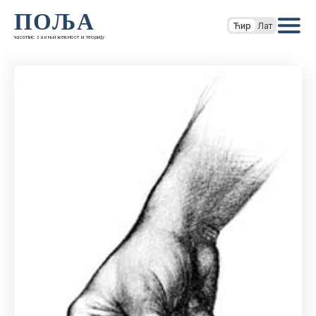
ПОЉА
Ћир
Лат
часопис за књижевност и теорију