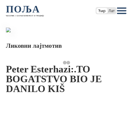
ПОЉА
Ћир
Лат
часопис за књижевност и теорију
Ликовни лајтмотив
Peter Esterhazi:.TO
BOGATSTVO BIO JE
DANILO KIŠ