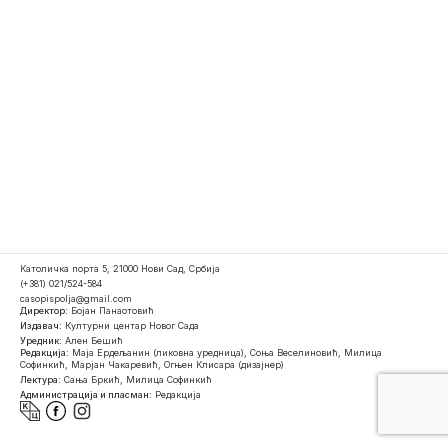
Католичка порта 5, 21000 Нови Сад, Србија
(+381) 021/524-584
casopispolja@gmail.com
Директор:
Бојан Панаотовић
Издавач:
Културни центар Новог Сада
Уредник:
Ален Бешић
Редакција:
Маја Ердељанин (ликовна уредница), Соња Веселиновић, Милица
Софинкић, Марјан Чакаревић, Огњен Клисара (дизајнер)
Лектура:
Сања Бркић, Милица Софинкић
Администрација и пласман:
Редакција