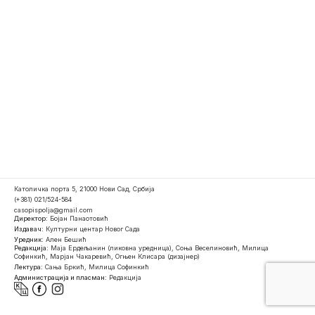
Католичка порта 5, 21000 Нови Сад, Србија
(+381) 021/524-584
casopispolja@gmail.com
Директор:
Бојан Панаотовић
Издавач:
Културни центар Новог Сада
Уредник:
Ален Бешић
Редакција:
Маја Ердељанин (ликовна уредница), Соња Веселиновић, Милица
Софинкић, Марјан Чакаревић, Огњен Клисара (дизајнер)
Лектура:
Сања Бркић, Милица Софинкић
Администрација и пласман:
Редакција