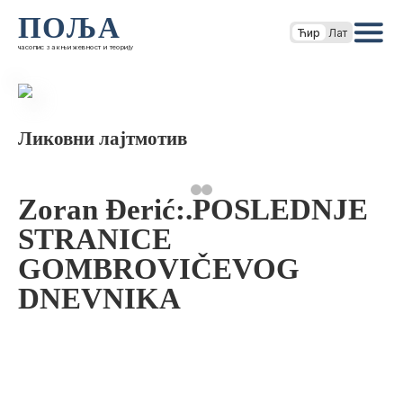
ПОЉА
Ћир
Лат
часопис за књижевност и теорију
Ликовни лајтмотив
Zoran Đerić:.POSLEDNJE
STRANICE
GOMBROVIČEVOG
DNEVNIKA