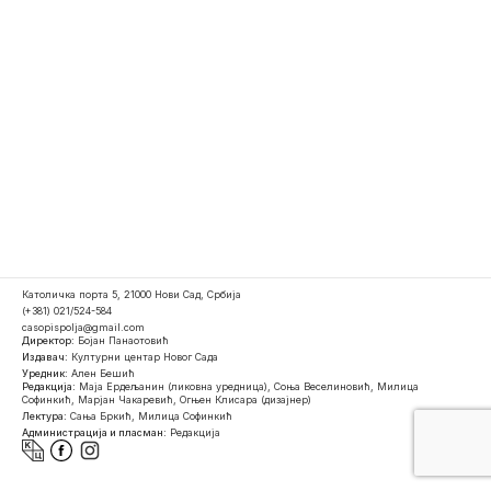
Католичка порта 5, 21000 Нови Сад, Србија
(+381) 021/524-584
casopispolja@gmail.com
Директор:
Бојан Панаотовић
Издавач:
Културни центар Новог Сада
Уредник:
Ален Бешић
Редакција:
Маја Ердељанин (ликовна уредница), Соња Веселиновић, Милица
Софинкић, Марјан Чакаревић, Огњен Клисара (дизајнер)
Лектура:
Сања Бркић, Милица Софинкић
Администрација и пласман:
Редакција