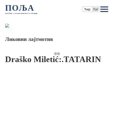
ПОЉА
Ћир
Лат
часопис за књижевност и теорију
Ликовни лајтмотив
Draško Miletić:.TATARIN