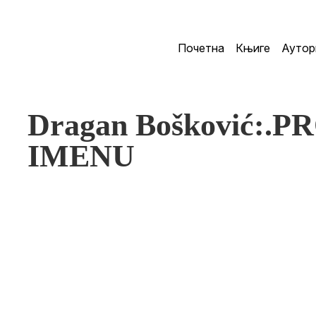
Почетна
Књиге
Аутор
Dragan Bošković:.P
IMENU