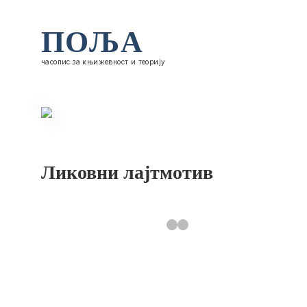
ПОЉА
часопис за књижевност и теорију
Ликовни лајтмотив