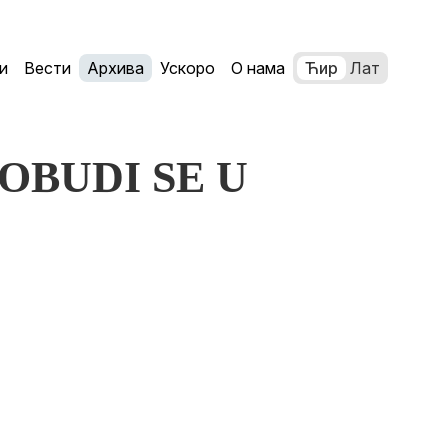
и
Вести
Архива
Ускоро
О нама
Ћир
Лат
ROBUDI SE U