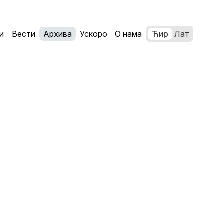
и
Вести
Архива
Ускоро
О нама
Ћир
Лат