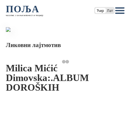
ПОЉА
Ћир
Лат
часопис за књижевност и теорију
Ликовни лајтмотив
Milica Mićić
Dimovska:.ALBUM
DOROŠKIH