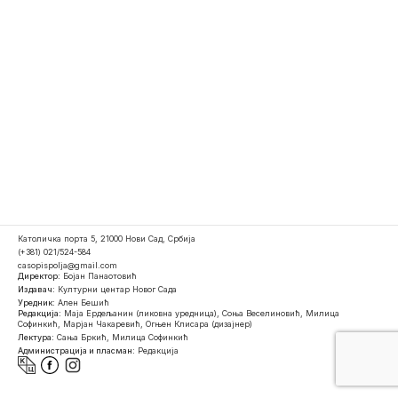
Католичка порта 5, 21000 Нови Сад, Србија
(+381) 021/524-584
casopispolja@gmail.com
Директор:
Бојан Панаотовић
Издавач:
Културни центар Новог Сада
Уредник:
Ален Бешић
Редакција:
Маја Ердељанин (ликовна уредница), Соња Веселиновић, Милица
Софинкић, Марјан Чакаревић, Огњен Клисара (дизајнер)
Лектура:
Сања Бркић, Милица Софинкић
Администрација и пласман:
Редакција