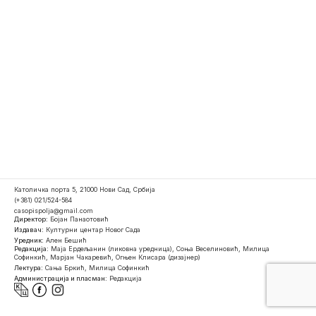
Католичка порта 5, 21000 Нови Сад, Србија
(+381) 021/524-584
casopispolja@gmail.com
Директор:
Бојан Панаотовић
Издавач:
Културни центар Новог Сада
Уредник:
Ален Бешић
Редакција:
Маја Ердељанин (ликовна уредница), Соња Веселиновић, Милица
Софинкић, Марјан Чакаревић, Огњен Клисара (дизајнер)
Лектура:
Сања Бркић, Милица Софинкић
Администрација и пласман:
Редакција