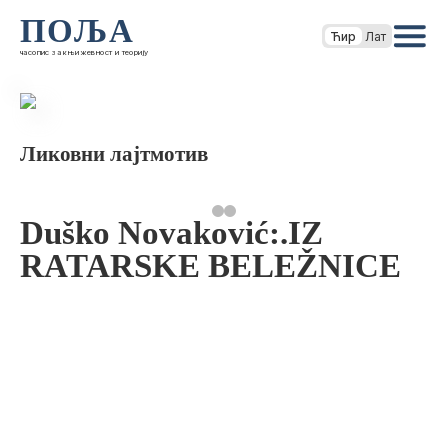
ПОЉА
Ћир
Лат
часопис за књижевност и теорију
Ликовни лајтмотив
Duško Novaković:.IZ
RATARSKE BELEŽNICE