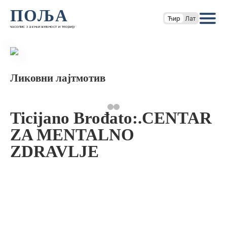
ПОЉА
Ћир
Лат
часопис за књижевност и теорију
Ликовни лајтмотив
Ticijano Brođato:.CENTAR
ZA MENTALNO
ZDRAVLJE