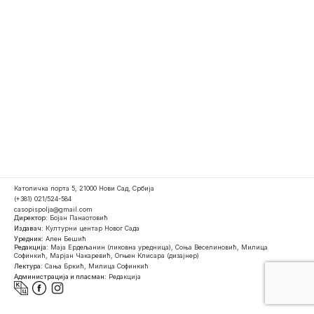
Католичка порта 5, 21000 Нови Сад, Србија
(+381) 021/524-584
casopispolja@gmail.com
Директор:
Бојан Панаотовић
Издавач:
Културни центар Новог Сада
Уредник:
Ален Бешић
Редакција:
Маја Ердељанин (ликовна уредница), Соња Веселиновић, Милица
Софинкић, Марјан Чакаревић, Огњен Клисара (дизајнер)
Лектура:
Сања Бркић, Милица Софинкић
Администрација и пласман:
Редакција