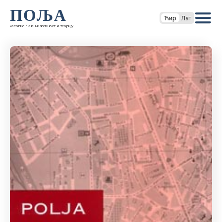
ПОЉА
Ћир
Лат
часопис за књижевност и теорију