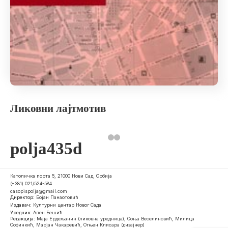
Ликовни лајтмотив
polja435d
Католичка порта 5, 21000 Нови Сад, Србија
(+381) 021/524-584
casopispolja@gmail.com
Директор:
Бојан Панаотовић
Издавач:
Културни центар Новог Сада
Уредник:
Ален Бешић
Редакција:
Маја Ердељанин (ликовна уредница), Соња Веселиновић, Милица
Софинкић, Марјан Чакаревић, Огњен Клисара (дизајнер)