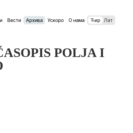
и
Вести
Архива
Ускоро
О нама
Ћир
Лат
: ČASOPIS POLJA I
O