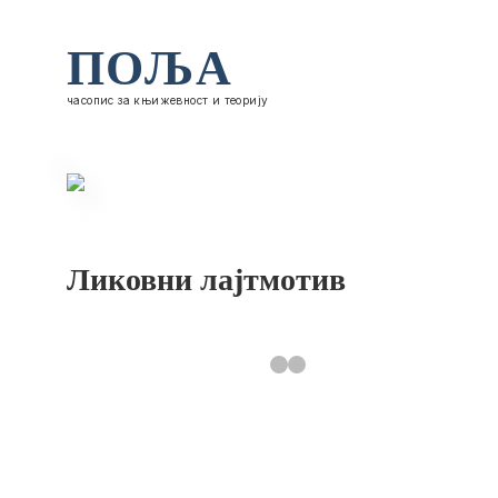
ПОЉА
часопис за књижевност и теорију
Ликовни лајтмотив