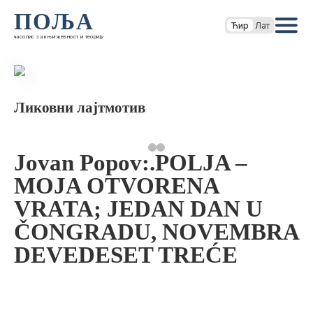
ПОЉА
Ћир
Лат
часопис за књижевност и теорију
Ликовни лајтмотив
Jovan Popov:.POLJA –
MOJA OTVORENA
VRATA; JEDAN DAN U
ČONGRADU, NOVEMBRA
DEVEDESET TREĆE