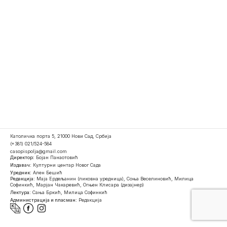
Католичка порта 5, 21000 Нови Сад, Србија
(+381) 021/524-584
casopispolja@gmail.com
Директор:
Бојан Панаотовић
Издавач:
Културни центар Новог Сада
Уредник:
Ален Бешић
Редакција:
Маја Ердељанин (ликовна уредница), Соња Веселиновић, Милица
Софинкић, Марјан Чакаревић, Огњен Клисара (дизајнер)
Лектура:
Сања Бркић, Милица Софинкић
Администрација и пласман:
Редакција