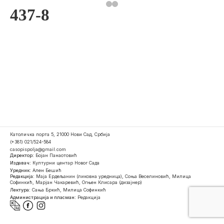
437-8
Католичка порта 5, 21000 Нови Сад, Србија
(+381) 021/524-584
casopispolja@gmail.com
Директор:
Бојан Панаотовић
Издавач:
Културни центар Новог Сада
Уредник:
Ален Бешић
Редакција:
Маја Ердељанин (ликовна уредница), Соња Веселиновић, Милица
Софинкић, Марјан Чакаревић, Огњен Клисара (дизајнер)
Лектура:
Сања Бркић, Милица Софинкић
Администрација и пласман:
Редакција