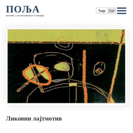
ПОЉА
Ћир
Лат
часопис за књижевност и теорију
Ликовни лајтмотив