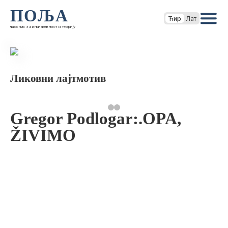
ПОЉА
Ћир
Лат
часопис за књижевност и теорију
Ликовни лајтмотив
Gregor Podlogar:.OPA,
ŽIVIMO