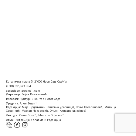
Католичка порта 5, 21000 Нови Сад, Србија
(+381) 021/524-584
casopispolja@gmail.com
Директор:
Бојан Панаотовић
Издавач:
Културни центар Новог Сада
Уредник:
Ален Бешић
Редакција:
Маја Ердељанин (ликовна уредница), Соња Веселиновић, Милица
Софинкић, Марјан Чакаревић, Огњен Клисара (дизајнер)
Лектура:
Сања Бркић, Милица Софинкић
Администрација и пласман:
Редакција