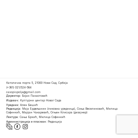
Католичка порта 5, 21000 Нови Сад, Србија
(+381) 021/524-584
casopispolja@gmail.com
Директор:
Бојан Панаотовић
Издавач:
Културни центар Новог Сада
Уредник:
Ален Бешић
Редакција:
Маја Ердељанин (ликовна уредница), Соња Веселиновић, Милица
Софинкић, Марјан Чакаревић, Огњен Клисара (дизајнер)
Лектура:
Сања Бркић, Милица Софинкић
Администрација и пласман:
Редакција