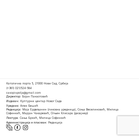
Католичка порта 5, 21000 Нови Сад, Србија
(+381) 021/524-584
casopispolja@gmail.com
Директор:
Бојан Панаотовић
Издавач:
Културни центар Новог Сада
Уредник:
Ален Бешић
Редакција:
Маја Ердељанин (ликовна уредница), Соња Веселиновић, Милица
Софинкић, Марјан Чакаревић, Огњен Клисара (дизајнер)
Лектура:
Сања Бркић, Милица Софинкић
Администрација и пласман:
Редакција