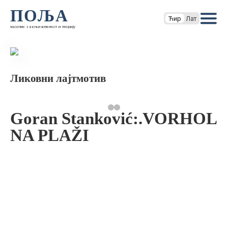
ПОЉА
Ћир
Лат
часопис за књижевност и теорију
Ликовни лајтмотив
Goran Stanković:.VORHOL
NA PLAŽI