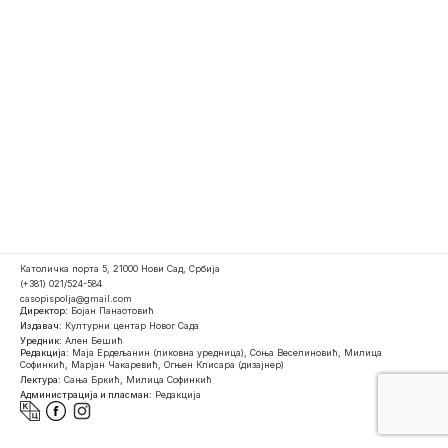
Католичка порта 5, 21000 Нови Сад, Србија
(+381) 021/524-584
casopispolja@gmail.com
Директор:
Бојан Панаотовић
Издавач:
Културни центар Новог Сада
Уредник:
Ален Бешић
Редакција:
Маја Ердељанин (ликовна уредница), Соња Веселиновић, Милица
Софинкић, Марјан Чакаревић, Огњен Клисара (дизајнер)
Лектура:
Сања Бркић, Милица Софинкић
Администрација и пласман:
Редакција