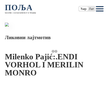
ПОЉА
Ћир
Лат
часопис за књижевност и теорију
Ликовни лајтмотив
Milenko Pajić:.ENDI
VORHOL I MERILIN
MONRO