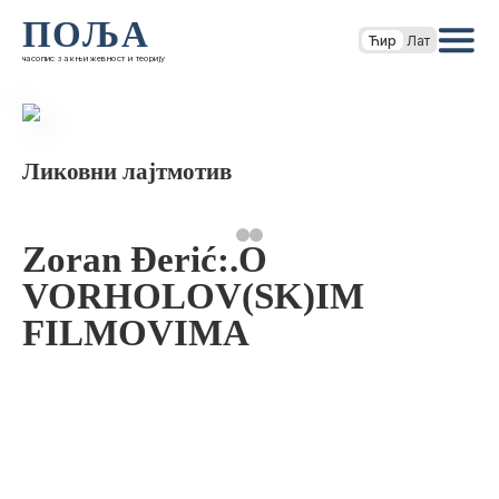
ПОЉА
Ћир
Лат
часопис за књижевност и теорију
Ликовни лајтмотив
Zoran Đerić:.O
VORHOLOV(SK)IM
FILMOVIMA