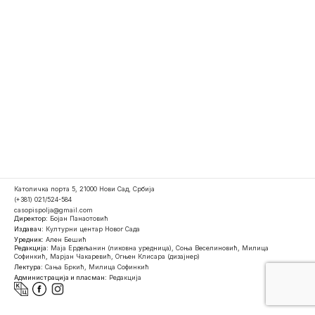
Католичка порта 5, 21000 Нови Сад, Србија
(+381) 021/524-584
casopispolja@gmail.com
Директор:
Бојан Панаотовић
Издавач:
Културни центар Новог Сада
Уредник:
Ален Бешић
Редакција:
Маја Ердељанин (ликовна уредница), Соња Веселиновић, Милица
Софинкић, Марјан Чакаревић, Огњен Клисара (дизајнер)
Лектура:
Сања Бркић, Милица Софинкић
Администрација и пласман:
Редакција