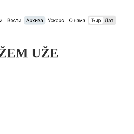
и
Вести
Архива
Ускоро
О нама
Ћир
Лат
TEŽEM UŽE