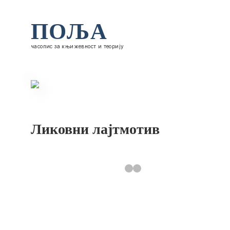
ПОЉА
часопис за књижевност и теорију
Ликовни лајтмотив