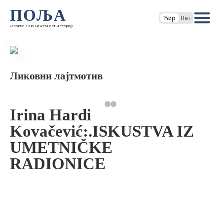
ПОЉА
Ћир
Лат
часопис за књижевност и теорију
Ликовни лајтмотив
Irina Hardi
Kovačević:.ISKUSTVA IZ
UMETNIČKE
RADIONICE