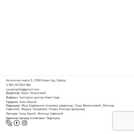
Католичка порта 5, 21000 Нови Сад, Србија
(+381) 021/524-584
casopispolja@gmail.com
Директор:
Бојан Панаотовић
Издавач:
Културни центар Новог Сада
Уредник:
Ален Бешић
Редакција:
Маја Ердељанин (ликовна уредница), Соња Веселиновић, Милица
Софинкић, Марјан Чакаревић, Огњен Клисара (дизајнер)
Лектура:
Сања Бркић, Милица Софинкић
Администрација и пласман:
Редакција