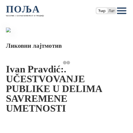
ПОЉА
Ћир
Лат
часопис за књижевност и теорију
Ликовни лајтмотив
Ivan Pravdić:.
UČESTVOVANJE
PUBLIKE U DELIMA
SAVREMENE
UMETNOSTI