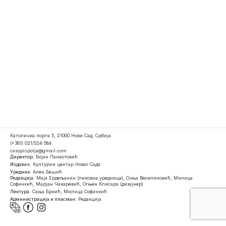
Католичка порта 5, 21000 Нови Сад, Србија
(+381) 021/524-584
casopispolja@gmail.com
Директор:
Бојан Панаотовић
Издавач:
Културни центар Новог Сада
Уредник:
Ален Бешић
Редакција:
Маја Ердељанин (ликовна уредница), Соња Веселиновић, Милица
Софинкић, Марјан Чакаревић, Огњен Клисара (дизајнер)
Лектура:
Сања Бркић, Милица Софинкић
Администрација и пласман:
Редакција