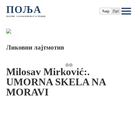
ПОЉА
Ћир
Лат
часопис за књижевност и теорију
Ликовни лајтмотив
Milosav Mirković:.
UMORNA SKELA NA
MORAVI