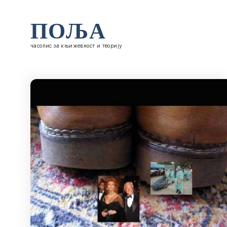
ПОЉА
часопис за књижевност и теорију