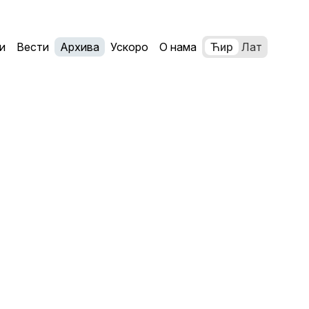
и
Вести
Архива
Ускоро
О нама
Ћир
Лат