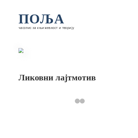
ПОЉА
часопис за књижевност и теорију
Ликовни лајтмотив