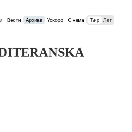
и
Вести
Архива
Ускоро
О нама
Ћир
Лат
MEDITERANSKA