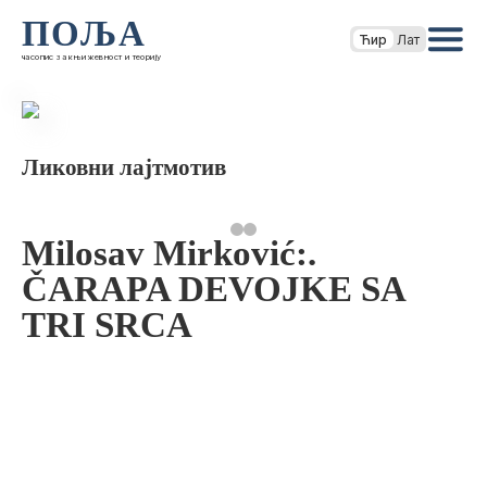
ПОЉА
Ћир
Лат
часопис за књижевност и теорију
Ликовни лајтмотив
Milosav Mirković:.
ČARAPA DEVOJKE SA
TRI SRCA