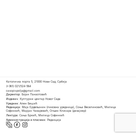
Католичка порта 5, 21000 Нови Сад, Србија
(+381) 021/524-584
casopispolja@gmail.com
Директор:
Бојан Панаотовић
Издавач:
Културни центар Новог Сада
Уредник:
Ален Бешић
Редакција:
Маја Ердељанин (ликовна уредница), Соња Веселиновић, Милица
Софинкић, Марјан Чакаревић, Огњен Клисара (дизајнер)
Лектура:
Сања Бркић, Милица Софинкић
Администрација и пласман:
Редакција