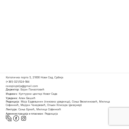
Католичка порта 5, 21000 Нови Сад, Србија
(+381) 021/524-584
casopispolja@gmail.com
Директор:
Бојан Панаотовић
Издавач:
Културни центар Новог Сада
Уредник:
Ален Бешић
Редакција:
Маја Ердељанин (ликовна уредница), Соња Веселиновић, Милица
Софинкић, Марјан Чакаревић, Огњен Клисара (дизајнер)
Лектура:
Сања Бркић, Милица Софинкић
Администрација и пласман:
Редакција