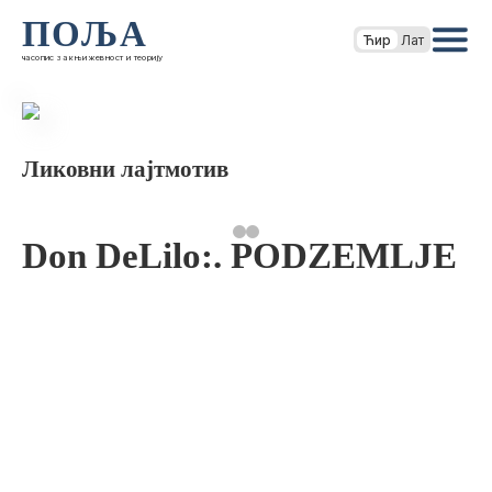
ПОЉА
Ћир
Лат
часопис за књижевност и теорију
Ликовни лајтмотив
Don DeLilo:. PODZEMLJE