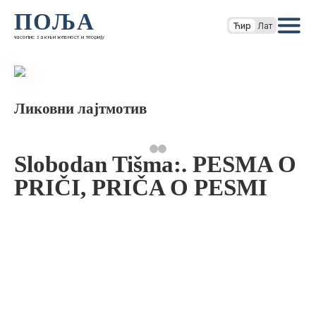
ПОЉА
Ћир
Лат
часопис за књижевност и теорију
Ликовни лајтмотив
Slobodan Tišma:. PESMA O
PRIČI, PRIČA O PESMI