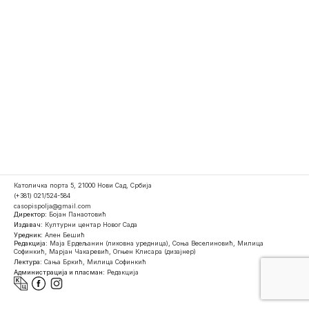
Католичка порта 5, 21000 Нови Сад, Србија
(+381) 021/524-584
casopispolja@gmail.com
Директор:
Бојан Панаотовић
Издавач:
Културни центар Новог Сада
Уредник:
Ален Бешић
Редакција:
Маја Ердељанин (ликовна уредница), Соња Веселиновић, Милица
Софинкић, Марјан Чакаревић, Огњен Клисара (дизајнер)
Лектура:
Сања Бркић, Милица Софинкић
Администрација и пласман:
Редакција