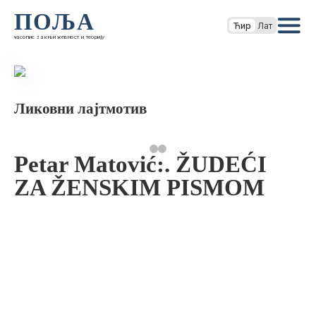
ПОЉА
Ћир
Лат
часопис за књижевност и теорију
Ликовни лајтмотив
Petar Matović:. ŽUDEĆI
ZA ŽENSKIM PISMOM