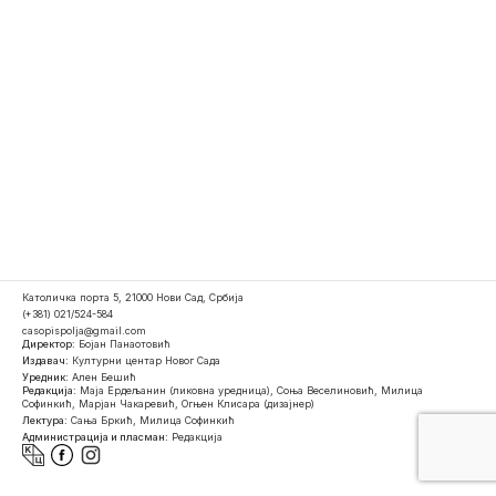
Католичка порта 5, 21000 Нови Сад, Србија
(+381) 021/524-584
casopispolja@gmail.com
Директор:
Бојан Панаотовић
Издавач:
Културни центар Новог Сада
Уредник:
Ален Бешић
Редакција:
Маја Ердељанин (ликовна уредница), Соња Веселиновић, Милица
Софинкић, Марјан Чакаревић, Огњен Клисара (дизајнер)
Лектура:
Сања Бркић, Милица Софинкић
Администрација и пласман:
Редакција