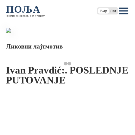
ПОЉА
Ћир
Лат
часопис за књижевност и теорију
Ликовни лајтмотив
Ivan Pravdić:. POSLEDNJE
PUTOVANJE