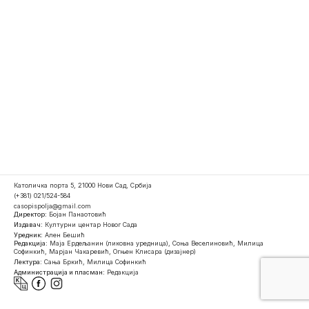
Католичка порта 5, 21000 Нови Сад, Србија
(+381) 021/524-584
casopispolja@gmail.com
Директор:
Бојан Панаотовић
Издавач:
Културни центар Новог Сада
Уредник:
Ален Бешић
Редакција:
Маја Ердељанин (ликовна уредница), Соња Веселиновић, Милица
Софинкић, Марјан Чакаревић, Огњен Клисара (дизајнер)
Лектура:
Сања Бркић, Милица Софинкић
Администрација и пласман:
Редакција