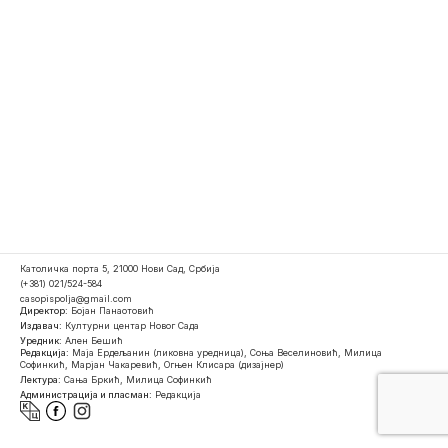
Католичка порта 5, 21000 Нови Сад, Србија
(+381) 021/524-584
casopispolja@gmail.com
Директор:
Бојан Панаотовић
Издавач:
Културни центар Новог Сада
Уредник:
Ален Бешић
Редакција:
Маја Ердељанин (ликовна уредница), Соња Веселиновић, Милица
Софинкић, Марјан Чакаревић, Огњен Клисара (дизајнер)
Лектура:
Сања Бркић, Милица Софинкић
Администрација и пласман:
Редакција