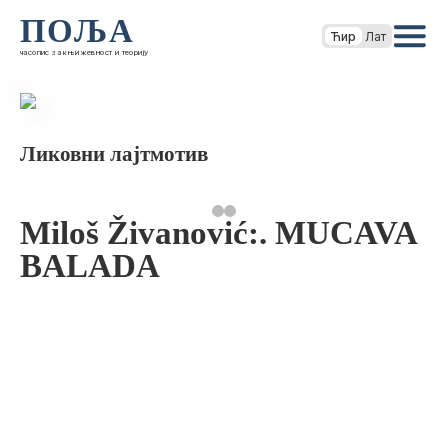
ПОЉА
Ћир
Лат
часопис за књижевност и теорију
Ликовни лајтмотив
Miloš Živanović:. MUCAVA
BALADA