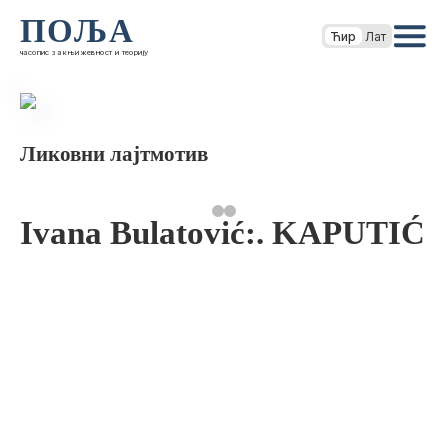
ПОЉА
Ћир
Лат
часопис за књижевност и теорију
Ликовни лајтмотив
Ivana Bulatović:. KAPUTIĆ