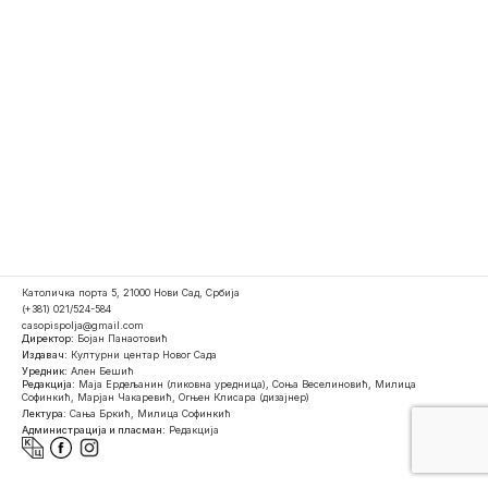
Католичка порта 5, 21000 Нови Сад, Србија
(+381) 021/524-584
casopispolja@gmail.com
Директор:
Бојан Панаотовић
Издавач:
Културни центар Новог Сада
Уредник:
Ален Бешић
Редакција:
Маја Ердељанин (ликовна уредница), Соња Веселиновић, Милица
Софинкић, Марјан Чакаревић, Огњен Клисара (дизајнер)
Лектура:
Сања Бркић, Милица Софинкић
Администрација и пласман:
Редакција