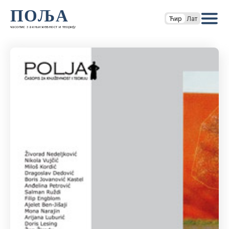
ПОЉА
Ћир
Лат
часопис за књижевност и теорију