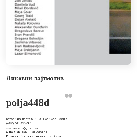
Ликовни лајтмотив
polja448d
Католичка порта 5, 21000 Нови Сад, Србија
(+381) 021/524-584
casopispolja@gmail.com
Директор:
Бојан Панаотовић
Издавач:
Културни центар Новог Сада