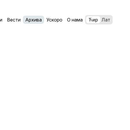
и
Вести
Архива
Ускоро
О нама
Ћир
Лат