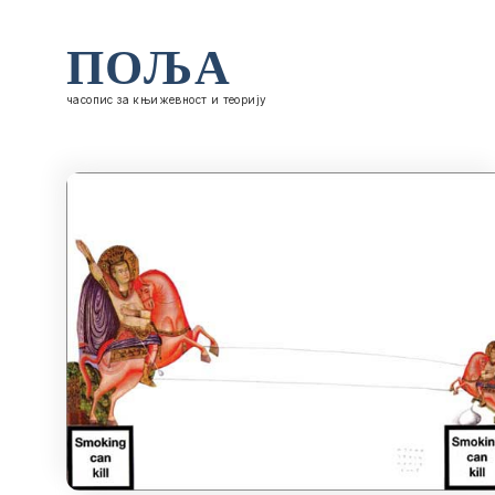
ПОЉА
часопис за књижевност и теорију