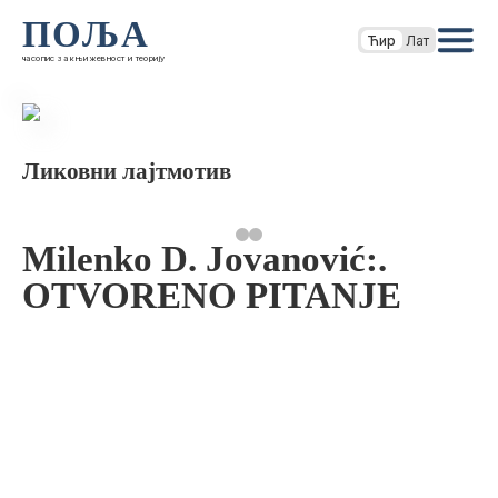
ПОЉА
Ћир
Лат
часопис за књижевност и теорију
Ликовни лајтмотив
Milenko D. Jovanović:.
OTVORENO PITANJE