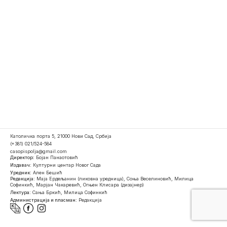
Католичка порта 5, 21000 Нови Сад, Србија
(+381) 021/524-584
casopispolja@gmail.com
Директор:
Бојан Панаотовић
Издавач:
Културни центар Новог Сада
Уредник:
Ален Бешић
Редакција:
Маја Ердељанин (ликовна уредница), Соња Веселиновић, Милица
Софинкић, Марјан Чакаревић, Огњен Клисара (дизајнер)
Лектура:
Сања Бркић, Милица Софинкић
Администрација и пласман:
Редакција