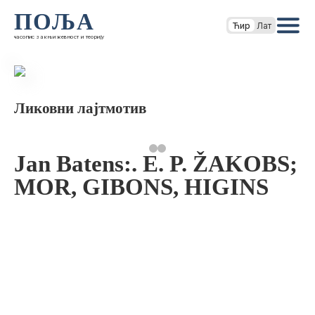
ПОЉА
Ћир
Лат
часопис за књижевност и теорију
Ликовни лајтмотив
Jan Batens:. E. P. ŽAKOBS;
MOR, GIBONS, HIGINS