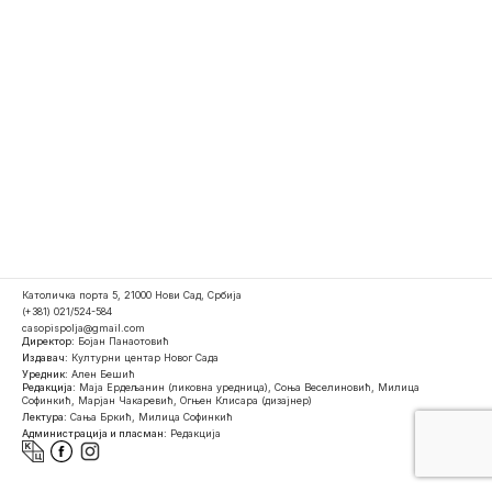
Католичка порта 5, 21000 Нови Сад, Србија
(+381) 021/524-584
casopispolja@gmail.com
Директор:
Бојан Панаотовић
Издавач:
Културни центар Новог Сада
Уредник:
Ален Бешић
Редакција:
Маја Ердељанин (ликовна уредница), Соња Веселиновић, Милица
Софинкић, Марјан Чакаревић, Огњен Клисара (дизајнер)
Лектура:
Сања Бркић, Милица Софинкић
Администрација и пласман:
Редакција