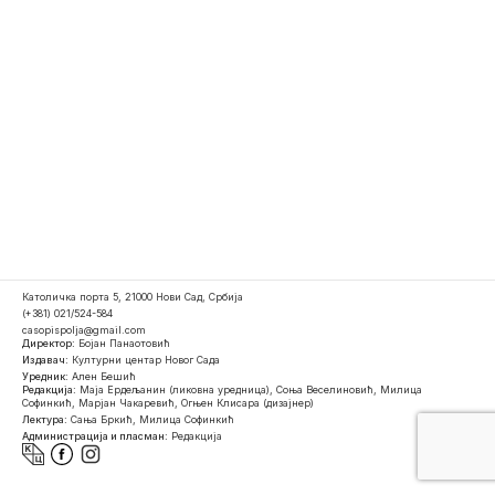
Католичка порта 5, 21000 Нови Сад, Србија
(+381) 021/524-584
casopispolja@gmail.com
Директор:
Бојан Панаотовић
Издавач:
Културни центар Новог Сада
Уредник:
Ален Бешић
Редакција:
Маја Ердељанин (ликовна уредница), Соња Веселиновић, Милица
Софинкић, Марјан Чакаревић, Огњен Клисара (дизајнер)
Лектура:
Сања Бркић, Милица Софинкић
Администрација и пласман:
Редакција