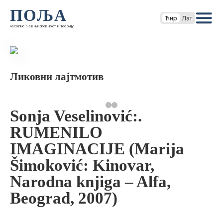
ПОЉА
Ћир
Лат
часопис за књижевност и теорију
Ликовни лајтмотив
Sonja Veselinović:.
RUMENILO
IMAGINACIJE (Marija
Šimoković: Kinovar,
Narodna knjiga – Alfa,
Beograd, 2007)