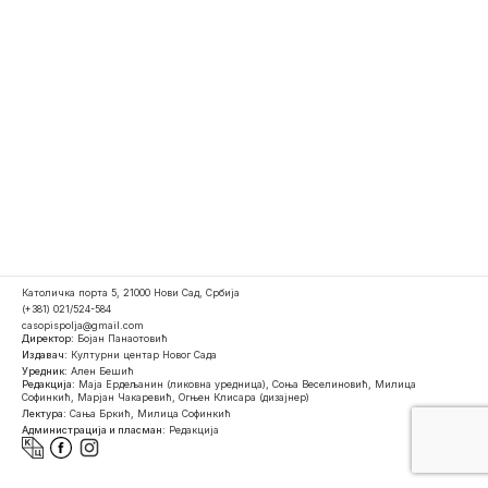
Католичка порта 5, 21000 Нови Сад, Србија
(+381) 021/524-584
casopispolja@gmail.com
Директор:
Бојан Панаотовић
Издавач:
Културни центар Новог Сада
Уредник:
Ален Бешић
Редакција:
Маја Ердељанин (ликовна уредница), Соња Веселиновић, Милица
Софинкић, Марјан Чакаревић, Огњен Клисара (дизајнер)
Лектура:
Сања Бркић, Милица Софинкић
Администрација и пласман:
Редакција