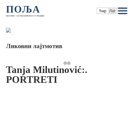
ПОЉА
Ћир
Лат
часопис за књижевност и теорију
Ликовни лајтмотив
Tanja Milutinović:.
PORTRETI